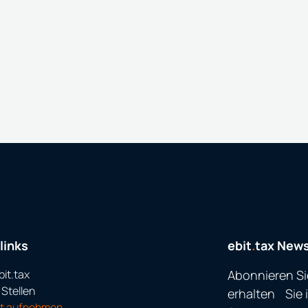
links
ebit
.
tax News
bit.tax
Abonnieren S
 Stellen
erhalten Sie 
kt aufnehmen