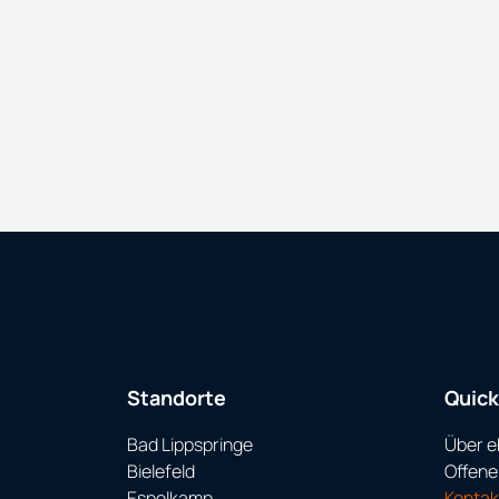
Standorte
Quick
Bad Lippspringe
Über e
Bielefeld
Offene
Espelkamp
Konta