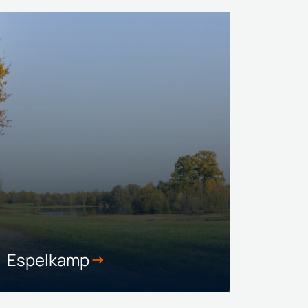
Espelkamp
Osna