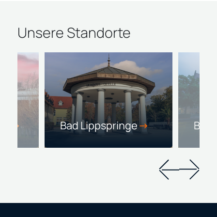
Unsere Standorte
en
Bad Lippspringe
Biel